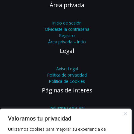
Área privada
Inicio de sesión
Olvidaste la contraseña
Registro
Área privada – Incio
Legal
Aviso Legal
Política de privacidad
Política de Cookies
Páginas de interés
Industria GOBCAN
Feníe
Valoramos tu privacidad
Feníe Energía
Femete
Utilizamos cookies para mejorar su experiencia de
YoSoyLegal