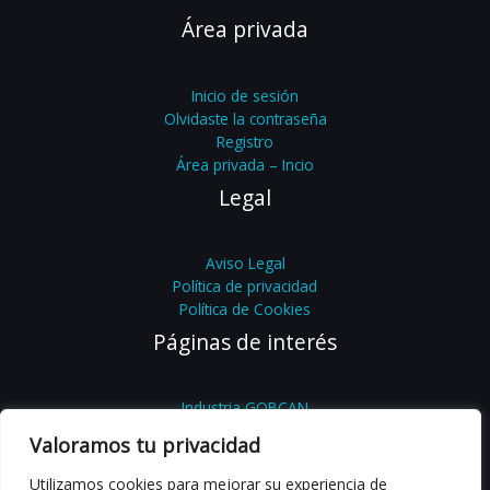
Área privada
Inicio de sesión
Olvidaste la contraseña
Registro
Área privada – Incio
Legal
Aviso Legal
Política de privacidad
Política de Cookies
Páginas de interés
Industria GOBCAN
Feníe
Valoramos tu privacidad
Feníe Energía
Femete
Utilizamos cookies para mejorar su experiencia de