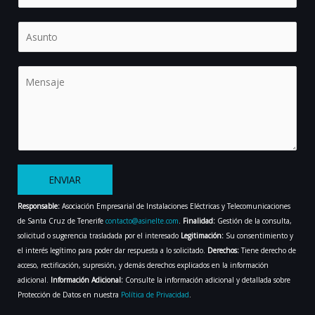
*
l
é
A
f
s
o
u
n
n
M
o
t
e
o
n
s
a
j
e
*
ENVIAR
A
Responsable:
Asociación Empresarial de Instalaciones Eléctricas y Telecomunicaciones
l
de Santa Cruz de Tenerife
contacto@asinelte.com
.
Finalidad:
Gestión de la consulta,
t
solicitud o sugerencia trasladada por el interesado
Legitimación:
Su consentimiento y
e
el interés legítimo para poder dar respuesta a lo solicitado.
Derechos:
Tiene derecho de
r
acceso, rectificación, supresión, y demás derechos explicados en la información
n
adicional.
Información Adicional:
Consulte la información adicional y detallada sobre
a
Protección de Datos en nuestra
Política de Privacidad
.
t