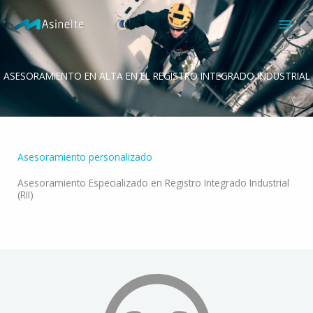
Ir
al
contenido
ASESORAMIENTO EN ALTA EN EL REGISTRO INTEGRADO INDUSTRIAL
Asesoramiento personalizado
Asesoramiento Especializado en Registro Integrado Industrial
(RII)