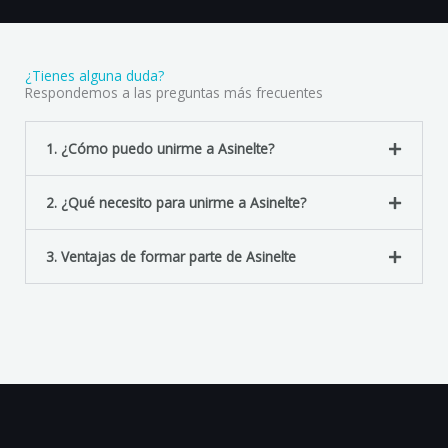
i
v
e
:
¿Tienes alguna duda?
Respondemos a las preguntas más frecuentes
1. ¿Cómo puedo unirme a Asinelte?
2. ¿Qué necesito para unirme a Asinelte?
3. Ventajas de formar parte de Asinelte