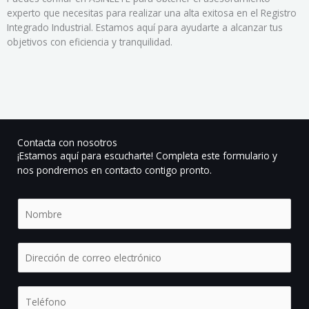
experto que necesitas para realizar una alta exitosa en el Registro
Integrado Industrial. Estamos aquí para ayudarte a alcanzar tus
objetivos con eficiencia y tranquilidad.
Contacta con nosotros
¡Estamos aquí para escucharte! Completa este formulario y
nos pondremos en contacto contigo pronto.
N
o
m
b
E
r
m
e
a
*
i
T
l
e