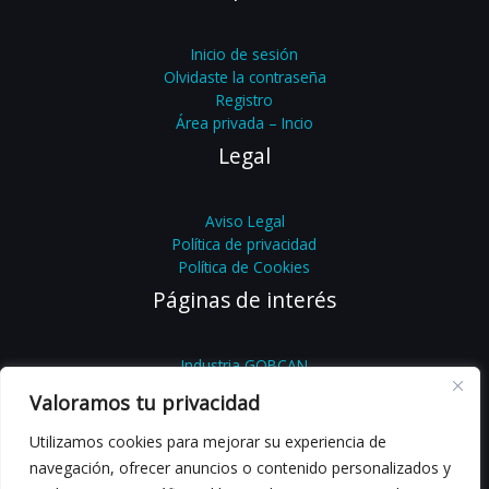
Inicio de sesión
Olvidaste la contraseña
Registro
Área privada – Incio
Legal
Aviso Legal
Política de privacidad
Política de Cookies
Páginas de interés
Industria GOBCAN
Feníe
Valoramos tu privacidad
Feníe Energía
Femete
Utilizamos cookies para mejorar su experiencia de
YoSoyLegal
navegación, ofrecer anuncios o contenido personalizados y