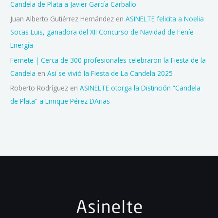
Candela de Plata a Javier García Carballo
Juan Alberto Gutiérrez Hernández
en
ASINELTE felicita a Noelia
Socas Luis, ganadora del XII Concurso de Navidad de Feníe
Energía
Femete | Cerca de 300 profesionales celebraron la Fiesta de la
Candela
en
Así se vivió la Fiesta de La Candela 2025
Roberto Rodríguez
en
ASINELTE otorga la Distinción “Candela
de Plata” a Enrique Pérez DArias