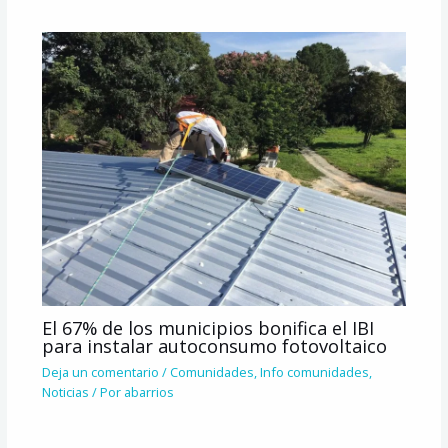
El 67% de los municipios bonifica el IBI
para instalar autoconsumo fotovoltaico
Deja un comentario
/
Comunidades
,
Info comunidades
,
Noticias
/ Por
abarrios