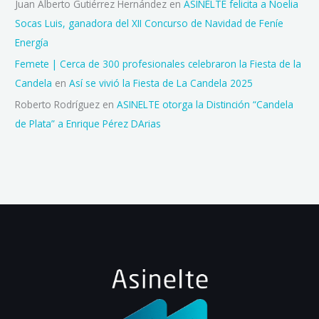
Juan Alberto Gutiérrez Hernández
en
ASINELTE felicita a Noelia
Socas Luis, ganadora del XII Concurso de Navidad de Feníe
Energía
Femete | Cerca de 300 profesionales celebraron la Fiesta de la
Candela
en
Así se vivió la Fiesta de La Candela 2025
Roberto Rodríguez
en
ASINELTE otorga la Distinción “Candela
de Plata” a Enrique Pérez DArias