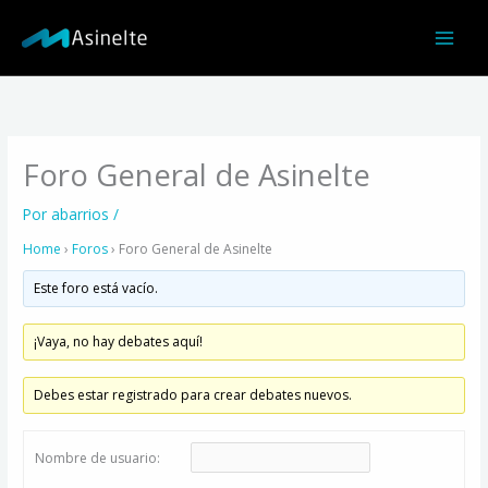
Ir
al
contenido
Foro General de Asinelte
Por
abarrios
/
Home
›
Foros
›
Foro General de Asinelte
Este foro está vacío.
¡Vaya, no hay debates aquí!
Debes estar registrado para crear debates nuevos.
Nombre de usuario: