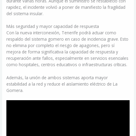
durante varias horas. Aunque el suministro se restableció con
rapidez, el incidente volvió a poner de manifiesto la fragilidad
del sistema insular.
Más seguridad y mayor capacidad de respuesta
Con la nueva interconexión, Tenerife podrá actuar como
respaldo del sistema gomero en caso de incidencia grave. Esto
no elimina por completo el riesgo de apagones, pero sí
mejora de forma significativa la capacidad de respuesta y
recuperación ante fallos, especialmente en servicios esenciales
como hospitales, centros educativos o infraestructuras críticas.
Además, la unión de ambos sistemas aporta mayor
estabilidad a la red y reduce el aislamiento eléctrico de La
Gomera.