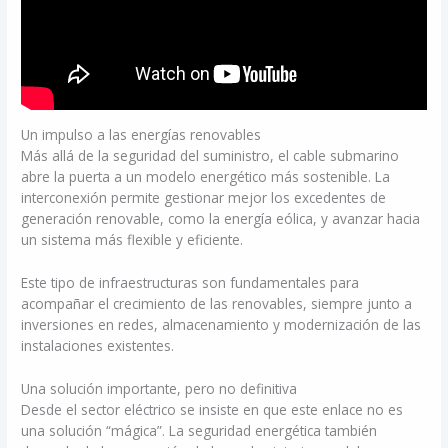
Un impulso a las energías renovables
Más allá de la seguridad del suministro, el cable submarino
abre la puerta a un modelo energético más sostenible. La
interconexión permite gestionar mejor los excedentes de
generación renovable, como la energía eólica, y avanzar hacia
un sistema más flexible y eficiente.
Este tipo de infraestructuras son fundamentales para
acompañar el crecimiento de las renovables, siempre junto a
inversiones en redes, almacenamiento y modernización de las
instalaciones existentes.
Una solución importante, pero no definitiva
Desde el sector eléctrico se insiste en que este enlace no es
una solución “mágica”. La seguridad energética también