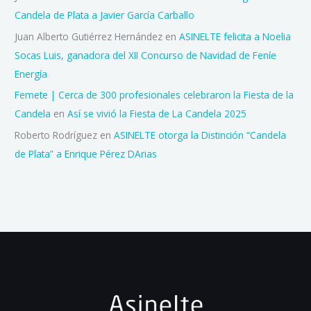
Candela de Plata a Javier García Carballo
Juan Alberto Gutiérrez Hernández
en
ASINELTE felicita a Noelia
Socas Luis, ganadora del XII Concurso de Navidad de Feníe
Energía
Femete | Cerca de 300 profesionales celebraron la Fiesta de la
Candela
en
Así se vivió la Fiesta de La Candela 2025
Roberto Rodríguez
en
ASINELTE otorga la Distinción “Candela
de Plata” a Enrique Pérez DArias