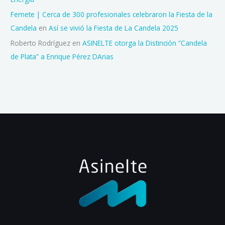
Femete | Cerca de 300 profesionales celebraron la Fiesta de la
Candela
en
Así se vivió la Fiesta de La Candela 2025
Roberto Rodríguez
en
ASINELTE otorga la Distinción “Candela
de Plata” a Enrique Pérez DArias