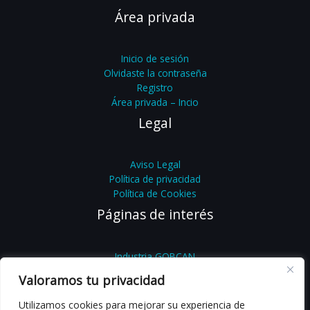
Área privada
Inicio de sesión
Olvidaste la contraseña
Registro
Área privada – Incio
Legal
Aviso Legal
Política de privacidad
Política de Cookies
Páginas de interés
Industria GOBCAN
Feníe
Valoramos tu privacidad
Feníe Energía
Femete
Utilizamos cookies para mejorar su experiencia de