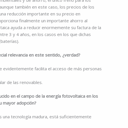
ambientales y de ahorro, el único freno para los
aunque también en este caso, los precios de los
una reducción importante en su precio en
oporciona finalmente un importante ahorro al
oltaica ayuda a reducir enormemente su factura de la
ntre 3 y 4 años, en los casos en los que dichas
baterías).
ecial relevancia en este sentido, ¿verdad?
que evidentemente facilita el acceso de más personas
lar de las renovables.
ido en el campo de la energía fotovoltaica en los
su mayor adopción?
es una tecnología madura, está suficientemente