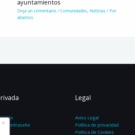
ayuntamientos
Deja un comentario
/
Comunidades
,
Noticias
/ Por
abarrios
rivada
Legal
 sesión
Aviso Legal
 la contraseña
Política de privacidad
Política de Cookies