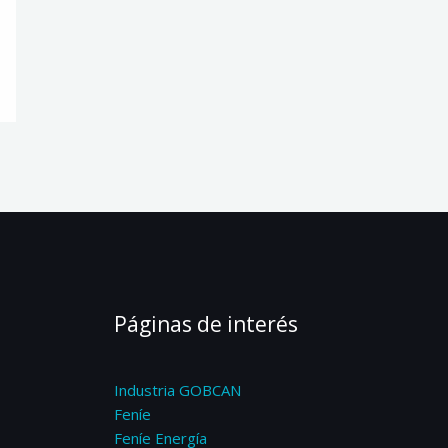
Páginas de interés
Industria GOBCAN
Feníe
Feníe Energía