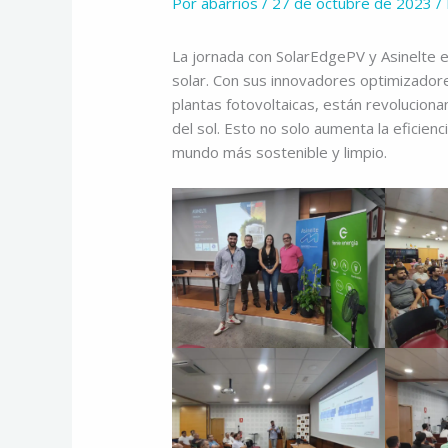
Por
abarrios
/
27 de octubre de 2023
/
La jornada con SolarEdgePV y Asinelte es
solar. Con sus innovadores optimizador
plantas fotovoltaicas, están revolucion
del sol. Esto no solo aumenta la eficien
mundo más sostenible y limpio.