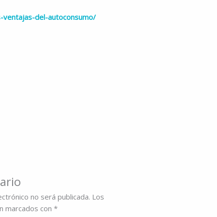
s-ventajas-del-autoconsumo/
ario
ectrónico no será publicada.
Los
án marcados con
*