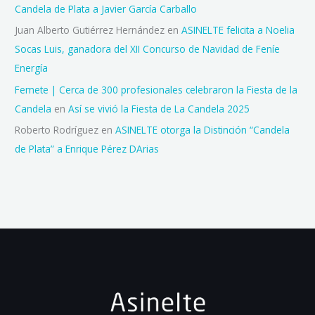
Candela de Plata a Javier García Carballo
Juan Alberto Gutiérrez Hernández
en
ASINELTE felicita a Noelia
Socas Luis, ganadora del XII Concurso de Navidad de Feníe
Energía
Femete | Cerca de 300 profesionales celebraron la Fiesta de la
Candela
en
Así se vivió la Fiesta de La Candela 2025
Roberto Rodríguez
en
ASINELTE otorga la Distinción “Candela
de Plata” a Enrique Pérez DArias