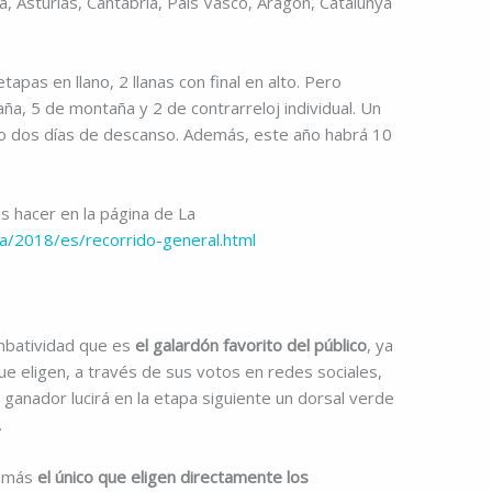
cia, Asturias, Cantabria, País Vasco, Aragón, Catalunya
tapas en llano, 2 llanas con final en alto. Pero
a, 5 de montaña y 2 de contrarreloj individual. Un
lo dos días de descanso. Además, este año habrá 10
s hacer en la página de La
ta/2018/es/recorrido-general.html
ombatividad que es
el galardón favorito del público
, ya
e eligen, a través de sus votos en redes sociales,
 ganador lucirá en la etapa siguiente un dorsal verde
.
demás
el único que eligen directamente los