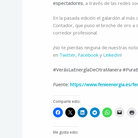
espectadores
, a través de las redes soc
En la pasada edición el galardón al más
Contador, que puso el broche de oro a s
corredor profesional.
¡No te pierdas ninguna de nuestras noti
en
Twitter
,
Facebook
y
LinkedIn
!
#VerásLaEnergíaDeOtraManera #PuraEn
Fuente:
https://www.fenieenergia.es/fe
Comparte esto:
Me gusta esto: