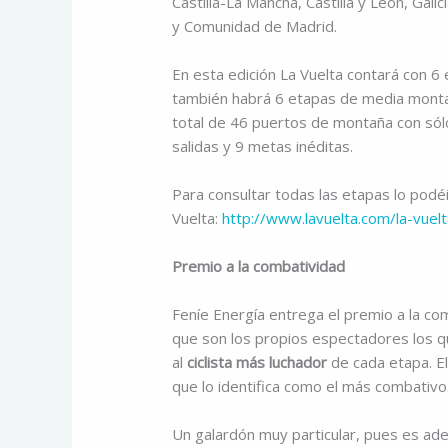
Castilla-La Mancha, Castilla y León, Gali
y Comunidad de Madrid.
En esta edición La Vuelta contará con 6 e
también habrá 6 etapas de media montañ
total de 46 puertos de montaña con só
salidas y 9 metas inéditas.
Para consultar todas las etapas lo podéi
Vuelta:
http://www.lavuelta.com/la-vuel
Premio a la combatividad
Feníe Energía entrega el premio a la c
que son los propios espectadores los qu
al
ciclista más luchador
de cada etapa. El
que lo identifica como el más combativo
Un galardón muy particular, pues es a