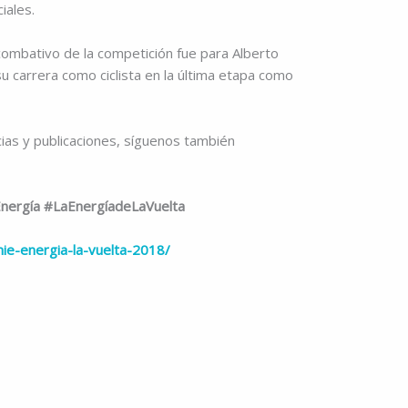
iales.
 combativo de la competición fue para Alberto
u carrera como ciclista en la última etapa como
cias y publicaciones, síguenos también
ergía #LaEnergíadeLaVuelta
nie-energia-la-vuelta-2018/